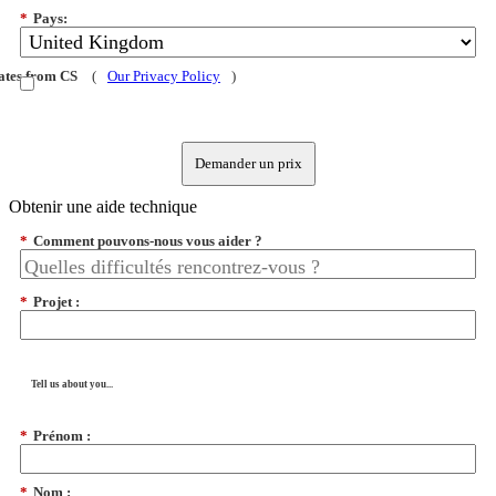
*
Pays:
dates from CS
(
Our Privacy Policy
)
Demander un prix
Obtenir une aide technique
*
Comment pouvons-nous vous aider ?
*
Projet :
Tell us about you...
*
Prénom :
*
Nom :