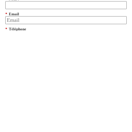
*
Email
*
Téléphone
*
Société :
*
Code Postal :
*
Pays:
dates from CS
(
Our Privacy Policy
)
Obtenir de l'aide
Menu