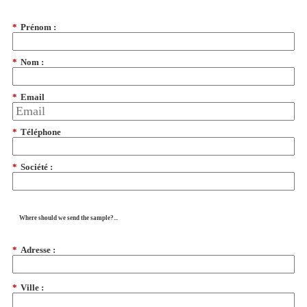
*
Prénom :
*
Nom :
*
Email
*
Téléphone
*
Société :
Where should we send the sample?...
*
Adresse :
*
Ville :