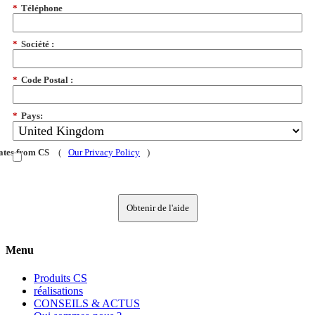
*
Téléphone
*
Société :
*
Code Postal :
*
Pays:
dates from CS
(
Our Privacy Policy
)
Obtenir de l'aide
Menu
Produits CS
réalisations
CONSEILS & ACTUS