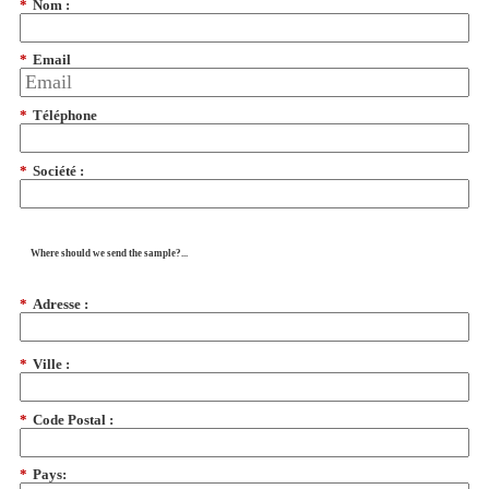
*
Nom :
*
Email
*
Téléphone
*
Société :
Where should we send the sample?...
*
Adresse :
*
Ville :
*
Code Postal :
*
Pays: