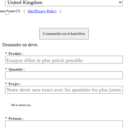
dates from CS
(
Our Privacy Policy
)
Commander un échantillon
Demander un devis
*
Produit :
*
Quantité :
*
Projet :
Tell us about you...
*
Prénom :