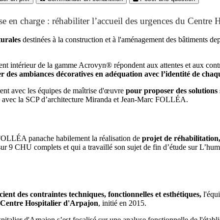
ise en charge : réhabiliter l’accueil des urgences du Centre
turales
destinées à la construction et à l'aménagement des bâtiments de
nt intérieur de la gamme Acrovyn® répondent aux attentes et aux contra
réer des ambiances décoratives en adéquation avec l’identité de chaq
rent avec les équipes de maîtrise d'œuvre
pour proposer des solutions
re avec la SCP d’architecture Miranda et Jean-Marc FOLLÉA.
ce FOLLÉA panache habilement la réalisation de
projet de réhabilitatio
ur 9 CHU complets et qui a travaillé son sujet de fin d’étude sur L’human
ient des contraintes techniques, fonctionnelles et esthétiques,
l'équ
u Centre Hospitalier d'Arpajon
, initié en 2015.
pitalier d'Arpajon s’est focalisé sur une analyse fonctionnelle de l'éta