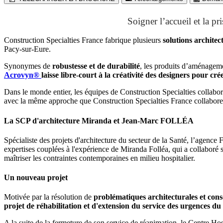
Soigner l’accueil et la pr
Construction Specialties France fabrique plusieurs
solutions architec
Pacy-sur-Eure.
Synonymes de
robustesse et de durabilité
, les produits d’aménageme
Acrovyn®
laisse libre-court à la créativité des designers pour c
Dans le monde entier, les équipes de Construction Specialties collabo
avec la même approche que Construction Specialties France collabo
La SCP d'architecture Miranda et Jean-Marc FOLLÉA
Spécialiste des projets d'architecture du secteur de la Santé, l’agen
expertises couplées à l'expérience de Miranda Folléa, qui a collaboré s
maîtriser les contraintes contemporaines en milieu hospitalier.
Un nouveau projet
Motivée par la résolution de
problématiques architecturales et consc
projet de réhabilitation et d'extension du service des urgences d
A la suite de la fermeture de son service de réanimation, le Centre Hos