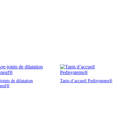
oints de dilatation
Tapis d’accueil Pedisystems®
neuf®