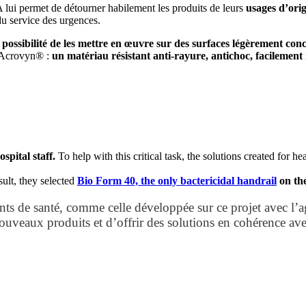
ui permet de détourner habilement les produits de leurs
usages d’orig
 du service des urgences.
ssibilité de les mettre en œuvre sur des surfaces légèrement con
d’Acrovyn® :
un matériau résistant anti-rayure, antichoc, facilement 
spital staff.
To help with this critical task, the solutions created for 
sult, they selected
Bio Form 40, the only bactericidal handrail
on th
ents de santé, comme celle développée sur ce projet avec
ouveaux produits et d’offrir des solutions en cohérence avec