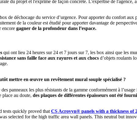
turale du projet et l'exprime de façon concrète. L'expertise de l'agence, a
 box de déchocage du service d’urgence. Pour apporter du confort aux pat
 traitement de la couleur est étudié pour apporter davantage de perspec
ur encore
gagner de la profondeur dans l’espace.
es
qui ont lieu 24 heures sur 24 et 7 jours sur 7, les box ainsi que les m
sistance sans faille face aux rayures et aux chocs
d’objets roulants l
rage.
lutôt mettre en œuvre un revêtement mural souple spécialisé ?
e des panneaux les plus résistants de la gamme conformément à l’usage i
ne place au doute,
des plaques de différentes épaisseurs ont été fourni
d tests quickly proved that
CS Acrovyn® panels with a thickness of
was selected for the high traffic area wall panels. This neutral but inn