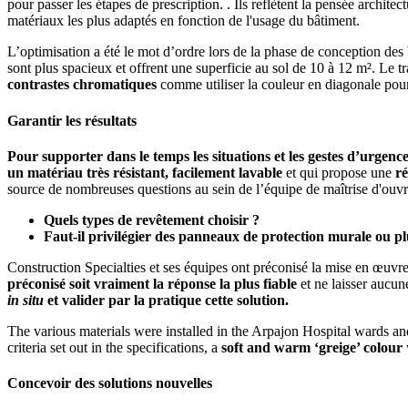
pour passer les étapes de prescription. . Ils reflètent la pensée architec
matériaux les plus adaptés en fonction de l'usage du bâtiment.
L’optimisation a été le mot d’ordre lors de la phase de conception des
sont plus spacieux et offrent une superficie au sol de 10 à 12 m². Le
contrastes chromatiques
comme utiliser la couleur en diagonale po
Garantir les résultats
Pour supporter dans le temps les situations et les gestes d’urgenc
un matériau très résistant, facilement lavable
et qui propose une
ré
source de nombreuses questions au sein de l’équipe de maîtrise d'ouv
Quels types de revêtement choisir ?
Faut-il privilégier des panneaux de protection murale ou p
Construction Specialties et ses équipes ont préconisé la mise en œuvr
préconisé soit vraiment la réponse la plus fiable
et ne laisser aucu
in situ
et valider par la pratique cette solution.
The various materials were installed in the Arpajon Hospital wards an
criteria set out in the specifications, a
soft and warm ‘greige’ colour
Concevoir des solutions nouvelles