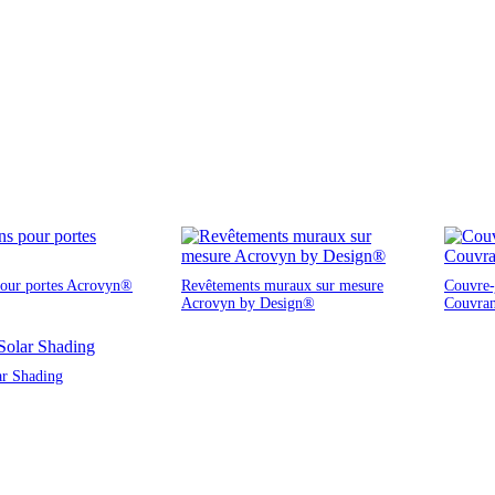
pour portes Acrovyn®
Revêtements muraux sur mesure
Couvre-j
Acrovyn by Design®
Couvra
ar Shading