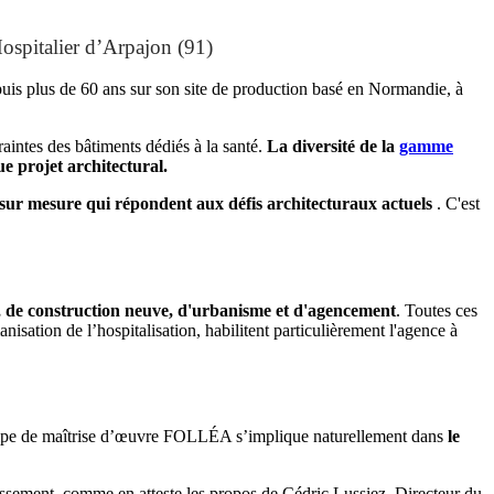
 Hospitalier d’Arpajon (91)
puis plus de 60 ans sur son site de production basé en Normandie, à
intes des bâtiments dédiés à la santé.
La diversité de la
gamme
ue projet architectural.
 sur mesure qui répondent aux défis architecturaux actuels
. C'est
n, de construction neuve, d'urbanisme et d'agencement
. Toutes ces
isation de l’hospitalisation, habilitent particulièrement l'agence à
ipe de maîtrise d’œuvre FOLLÉA s’implique naturellement dans
le
blissement, comme en atteste les propos de Cédric Lussiez, Directeur du