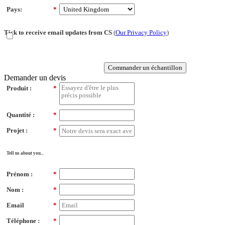
Pays:
*
Tick to receive email updates from CS
(
Our Privacy Policy
)
Commander un échantillon
Demander un devis
Produit :
*
Quantité :
*
Projet :
*
Tell us about you...
Prénom :
*
Nom :
*
Email
*
Téléphone :
*