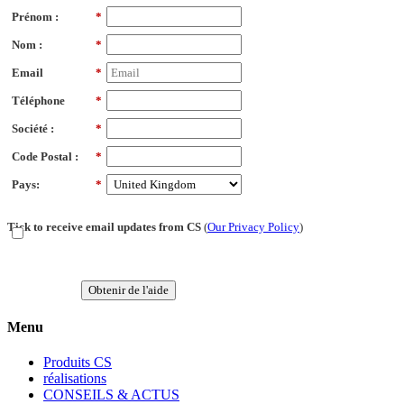
Prénom :
*
Nom :
*
Email
*
Téléphone
*
Société :
*
Code Postal :
*
Pays:
*
Tick to receive email updates from CS
(
Our Privacy Policy
)
Obtenir de l'aide
Menu
Produits CS
réalisations
CONSEILS & ACTUS