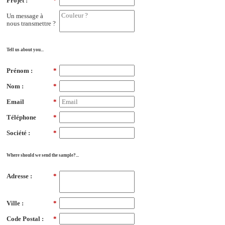
Projet :
*
Un message à
nous transmettre ?
Tell us about you...
Prénom :
*
Nom :
*
Email
*
Téléphone
*
Société :
*
Where should we send the sample?...
Adresse :
*
Ville :
*
Code Postal :
*