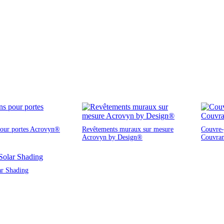
pour portes Acrovyn®
Revêtements muraux sur mesure
Couvre-j
Acrovyn by Design®
Couvra
ar Shading