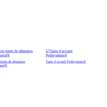
oints de dilatation
Tapis d’accueil Pedisystems®
neuf®