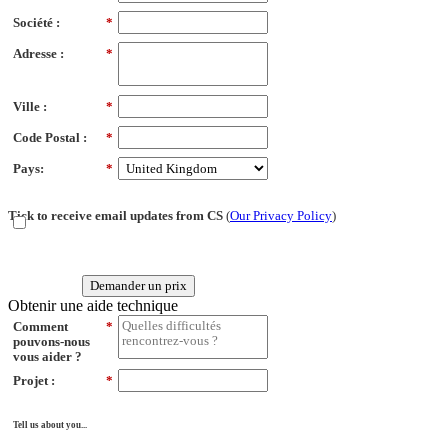
Société :
*
Adresse :
*
Ville :
*
Code Postal :
*
Pays:
*
Tick to receive email updates from CS
(
Our Privacy Policy
)
Demander un prix
Obtenir une aide technique
Comment
*
pouvons-nous
vous aider ?
Projet :
*
Tell us about you...