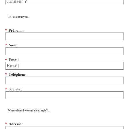
Tell us about you...
*
Prénom :
*
Nom :
*
Email
*
Téléphone
*
Société :
Where should we send the sample?...
*
Adresse :