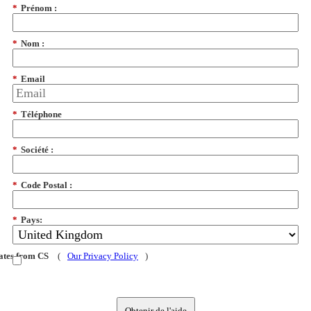
*
Prénom :
*
Nom :
*
Email
*
Téléphone
*
Société :
*
Code Postal :
*
Pays:
dates from CS
(
Our Privacy Policy
)
Obtenir de l'aide