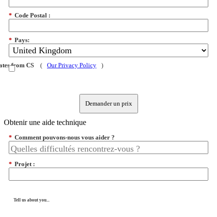
*
Code Postal :
*
Pays:
dates from CS
(
Our Privacy Policy
)
Demander un prix
Obtenir une aide technique
*
Comment pouvons-nous vous aider ?
*
Projet :
Tell us about you...