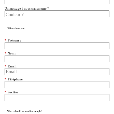
Un message à nous transmettre ?
Tell us about you...
*
Prénom :
*
Nom :
*
Email
*
Téléphone
*
Société :
Where should we send the sample?...