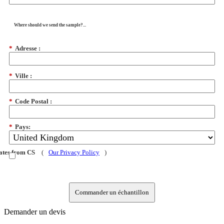
Where should we send the sample?...
*
Adresse :
*
Ville :
*
Code Postal :
*
Pays:
dates from CS
(
Our Privacy Policy
)
Commander un échantillon
Demander un devis