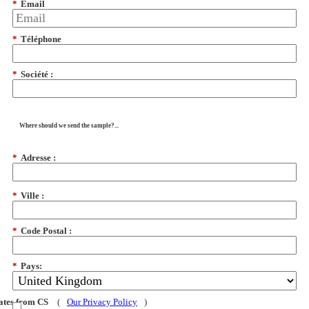
*
Email
*
Téléphone
*
Société :
Where should we send the sample?...
*
Adresse :
*
Ville :
*
Code Postal :
*
Pays:
dates from CS
(
Our Privacy Policy
)