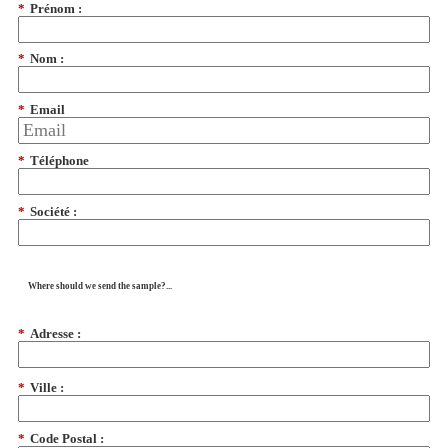
*
Prénom :
*
Nom :
*
Email
*
Téléphone
*
Société :
Where should we send the sample?...
*
Adresse :
*
Ville :
*
Code Postal :