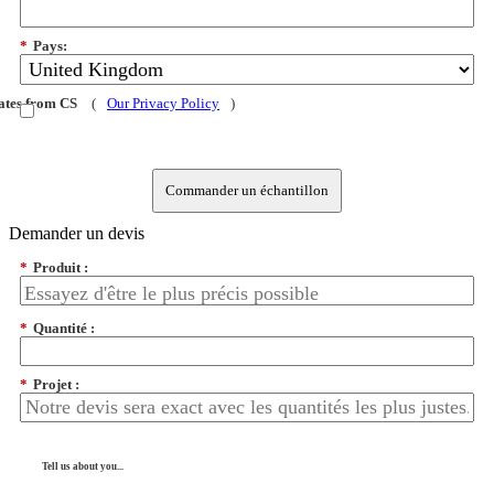
*
Pays:
dates from CS
(
Our Privacy Policy
)
Commander un échantillon
Demander un devis
*
Produit :
*
Quantité :
*
Projet :
Tell us about you...