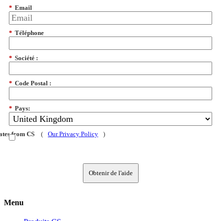
*
Email
*
Téléphone
*
Société :
*
Code Postal :
*
Pays:
dates from CS
(
Our Privacy Policy
)
Obtenir de l'aide
Menu