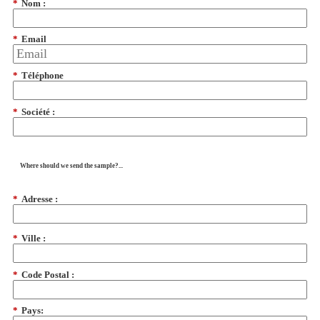
*
Nom :
*
Email
*
Téléphone
*
Société :
Where should we send the sample?...
*
Adresse :
*
Ville :
*
Code Postal :
*
Pays: