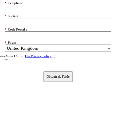
*
Téléphone
*
Société :
*
Code Postal :
*
Pays:
dates from CS
(
Our Privacy Policy
)
Obtenir de l'aide
Menu
Produits CS
réalisations
CONSEILS & ACTUS