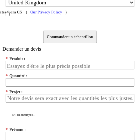
dates from CS
(
Our Privacy Policy
)
Commander un échantillon
Demander un devis
*
Produit :
*
Quantité :
*
Projet :
Tell us about you...
*
Prénom :