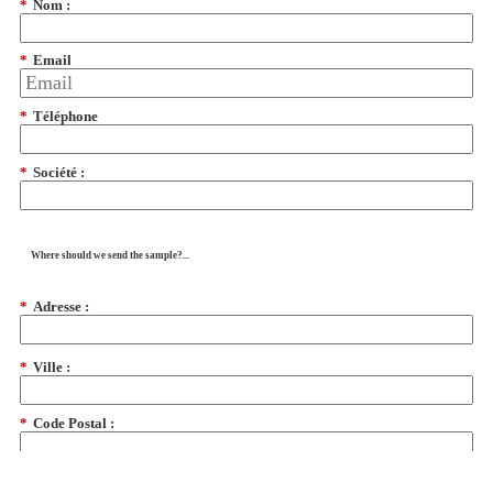
*
Nom :
*
Email
*
Téléphone
*
Société :
Where should we send the sample?...
*
Adresse :
*
Ville :
*
Code Postal :
*
Pays: