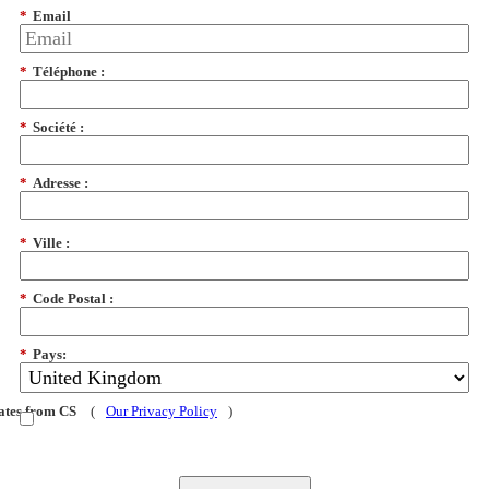
*
Email
*
Téléphone :
*
Société :
*
Adresse :
*
Ville :
*
Code Postal :
*
Pays:
dates from CS
(
Our Privacy Policy
)