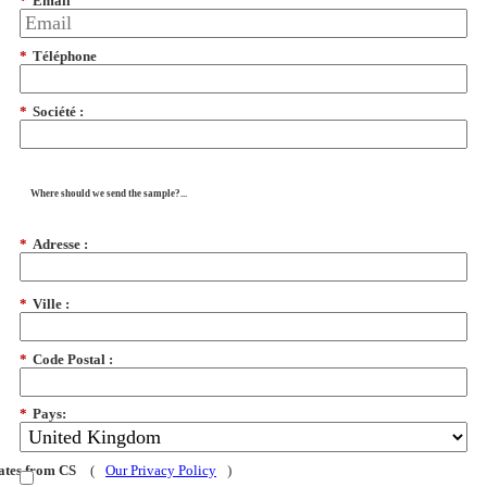
*
Email
*
Téléphone
*
Société :
Where should we send the sample?...
*
Adresse :
*
Ville :
*
Code Postal :
*
Pays:
dates from CS
(
Our Privacy Policy
)