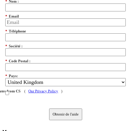
*
Nom :
*
Email
*
Téléphone
*
Société :
*
Code Postal :
*
Pays:
dates from CS
(
Our Privacy Policy
)
Obtenir de l'aide