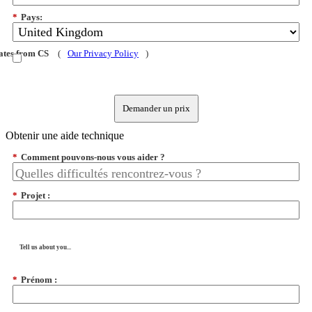
*
Pays:
dates from CS
(
Our Privacy Policy
)
Demander un prix
Obtenir une aide technique
*
Comment pouvons-nous vous aider ?
*
Projet :
Tell us about you...
*
Prénom :