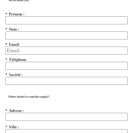
Tell us about you...
*
Prénom :
*
Nom :
*
Email
*
Téléphone
*
Société :
Where should we send the sample?...
*
Adresse :
*
Ville :