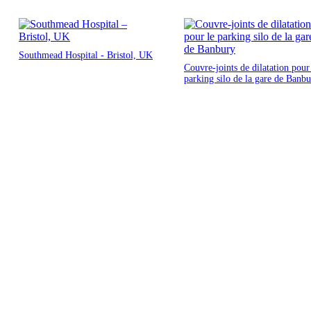
Southmead Hospital - Bristol, UK
Couvre-joints de dilatation pour
parking silo de la gare de Banb
Produit :
*
Projet :
*
Un message à
nous transmettre ?
Tell us about you...
Prénom :
*
Nom :
*
Email
*