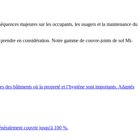
nséquences majeures sur les occupants, les usagers et la maintenance du
s à prendre en considération. Notre gamme de couvre-joints de sol Mi-
ces des bâtiments où la propreté et l’hygiène sont importants. Adaptés
énéralement couvrir jusqu'à 100 %.