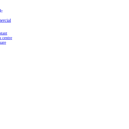
stant
u centre
uare