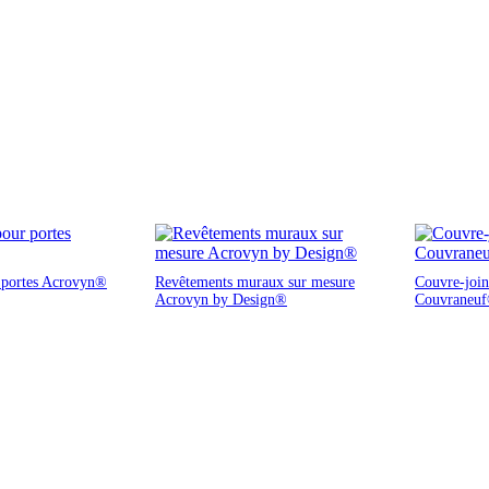
r portes Acrovyn®
Revêtements muraux sur mesure
Couvre-joint
Acrovyn by Design®
Couvraneu