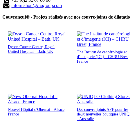
+33 (0)2 32 67 00 00
information@c-sgroup.com
Couvraneuf® - Projets réalisés avec nos couvre-joints de dilatati
Dyson Cancer Centre, Royal
United Hospital - Bath, UK
The Institut de cancérologie et
d’imagerie (ICI) - CHRU Brest,
France
Nouvel Hôpital d'Obernai - Alsace,
Des couvre-joints APF pour les
France
deux nouvelles boutiques UNI
- Australie