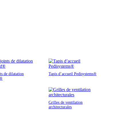
s de dilatation
Tapis d’accueil Pedisystems®
f®
Grilles de ventilation
architecturales