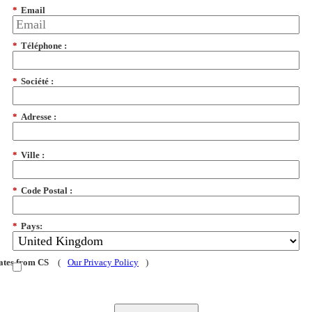
*
Email
*
Téléphone :
*
Société :
*
Adresse :
*
Ville :
*
Code Postal :
*
Pays:
dates from CS
(
Our Privacy Policy
)