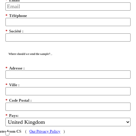
*
Email
*
Téléphone
*
Société :
Where should we send the sample?...
*
Adresse :
*
Ville :
*
Code Postal :
*
Pays:
dates from CS
(
Our Privacy Policy
)