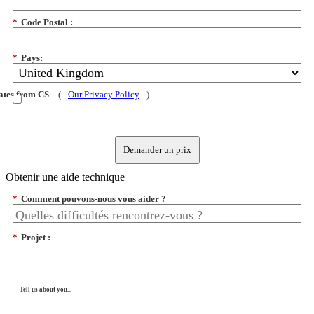
*
Code Postal :
*
Pays:
dates from CS
(
Our Privacy Policy
)
Demander un prix
Obtenir une aide technique
*
Comment pouvons-nous vous aider ?
*
Projet :
Tell us about you...