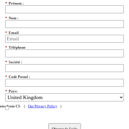
*
Prénom :
*
Nom :
*
Email
*
Téléphone
*
Société :
*
Code Postal :
*
Pays:
dates from CS
(
Our Privacy Policy
)
Obtenir de l'aide