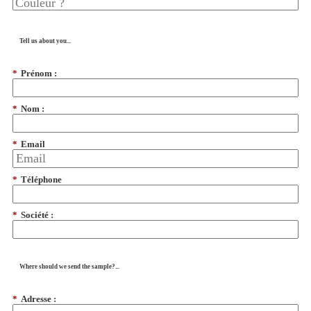
Tell us about you...
*
Prénom :
*
Nom :
*
Email
*
Téléphone
*
Société :
Where should we send the sample?...
*
Adresse :