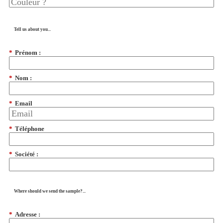
Tell us about you...
*
Prénom :
*
Nom :
*
Email
*
Téléphone
*
Société :
Where should we send the sample?...
*
Adresse :