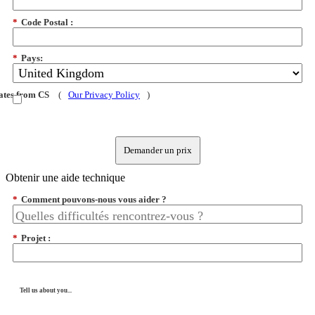
*
Code Postal :
*
Pays:
dates from CS
(
Our Privacy Policy
)
Demander un prix
Obtenir une aide technique
*
Comment pouvons-nous vous aider ?
*
Projet :
Tell us about you...