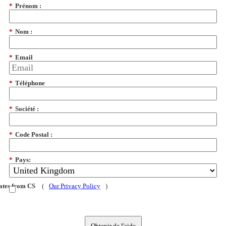
*
Prénom :
*
Nom :
*
Email
*
Téléphone
*
Société :
*
Code Postal :
*
Pays:
dates from CS
(
Our Privacy Policy
)
Obtenir de l'aide