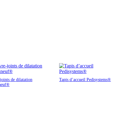
oints de dilatation
Tapis d’accueil Pedisystems®
neuf®