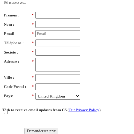
Tell us about you...
Prénom :
*
Nom :
*
Email
*
Téléphone :
*
Société :
*
Adresse :
*
Ville :
*
Code Postal :
*
Pays:
*
Tick to receive email updates from CS
(
Our Privacy Policy
)
Demander un prix