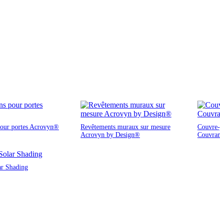
pour portes Acrovyn®
Revêtements muraux sur mesure
Couvre-j
Acrovyn by Design®
Couvra
ar Shading