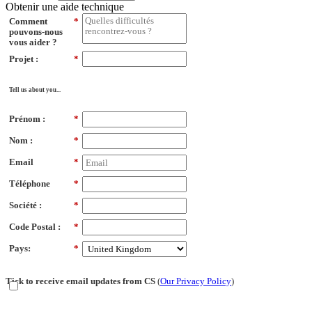
Obtenir une aide technique
Comment
*
pouvons-nous
vous aider ?
Projet :
*
Tell us about you...
Prénom :
*
Nom :
*
Email
*
Téléphone
*
Société :
*
Code Postal :
*
Pays:
*
Tick to receive email updates from CS
(
Our Privacy Policy
)