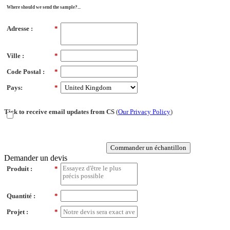
Where should we send the sample?...
Adresse :
*
Ville :
*
Code Postal :
*
Pays:
*
Tick to receive email updates from CS
(
Our Privacy Policy
)
Commander un échantillon
Demander un devis
Produit :
*
Quantité :
*
Projet :
*