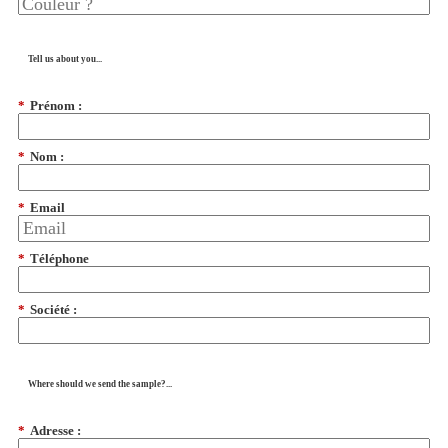
Tell us about you...
*
Prénom :
*
Nom :
*
Email
*
Téléphone
*
Société :
Where should we send the sample?...
*
Adresse :