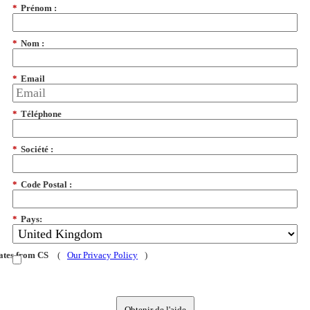
*
Prénom :
*
Nom :
*
Email
*
Téléphone
*
Société :
*
Code Postal :
*
Pays:
dates from CS
(
Our Privacy Policy
)
Obtenir de l'aide