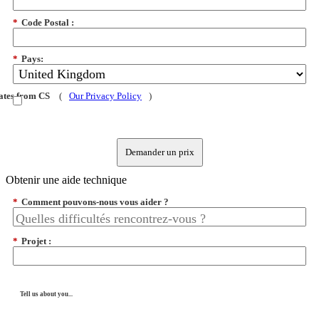
*
Code Postal :
*
Pays:
dates from CS
(
Our Privacy Policy
)
Demander un prix
Obtenir une aide technique
*
Comment pouvons-nous vous aider ?
*
Projet :
Tell us about you...