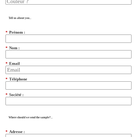
Tell us about you...
*
Prénom :
*
Nom :
*
Email
*
Téléphone
*
Société :
Where should we send the sample?...
*
Adresse :