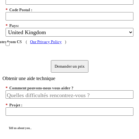
*
Code Postal :
*
Pays:
dates from CS
(
Our Privacy Policy
)
Demander un prix
Obtenir une aide technique
*
Comment pouvons-nous vous aider ?
*
Projet :
Tell us about you...