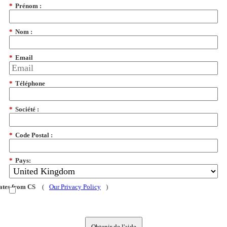
*
Prénom :
*
Nom :
*
Email
*
Téléphone
*
Société :
*
Code Postal :
*
Pays:
dates from CS
(
Our Privacy Policy
)
Obtenir de l'aide