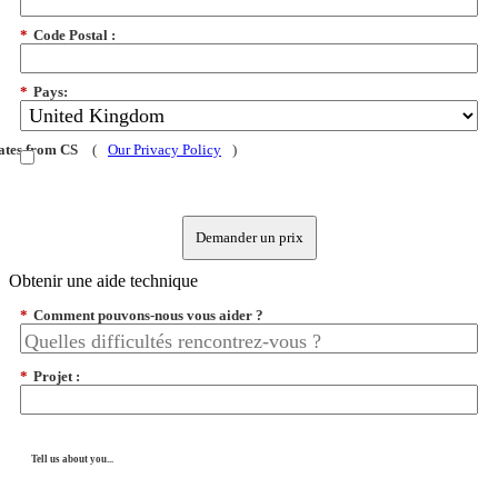
*
Code Postal :
*
Pays:
dates from CS
(
Our Privacy Policy
)
Demander un prix
Obtenir une aide technique
*
Comment pouvons-nous vous aider ?
*
Projet :
Tell us about you...