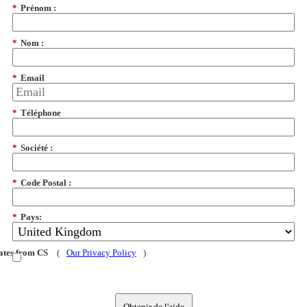
*
Prénom :
*
Nom :
*
Email
*
Téléphone
*
Société :
*
Code Postal :
*
Pays:
dates from CS
(
Our Privacy Policy
)
Obtenir de l'aide