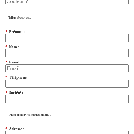
Tell us about you...
*
Prénom :
*
Nom :
*
Email
*
Téléphone
*
Société :
Where should we send the sample?...
*
Adresse :