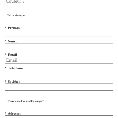
Tell us about you...
*
Prénom :
*
Nom :
*
Email
*
Téléphone
*
Société :
Where should we send the sample?...
*
Adresse :