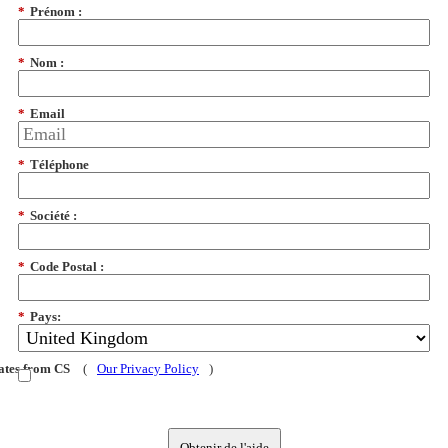
*
Prénom :
*
Nom :
*
Email
*
Téléphone
*
Société :
*
Code Postal :
*
Pays:
dates from CS
(
Our Privacy Policy
)
Obtenir de l'aide