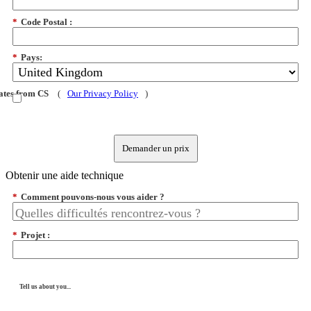
*
Code Postal :
*
Pays:
dates from CS
(
Our Privacy Policy
)
Demander un prix
Obtenir une aide technique
*
Comment pouvons-nous vous aider ?
*
Projet :
Tell us about you...