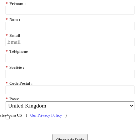
*
Prénom :
*
Nom :
*
Email
*
Téléphone
*
Société :
*
Code Postal :
*
Pays:
dates from CS
(
Our Privacy Policy
)
Obtenir de l'aide