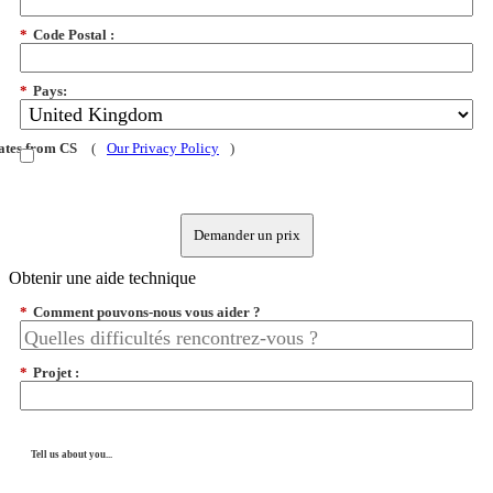
*
Code Postal :
*
Pays:
dates from CS
(
Our Privacy Policy
)
Demander un prix
Obtenir une aide technique
*
Comment pouvons-nous vous aider ?
*
Projet :
Tell us about you...