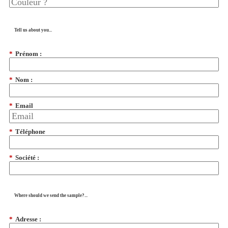
Tell us about you...
*
Prénom :
*
Nom :
*
Email
*
Téléphone
*
Société :
Where should we send the sample?...
*
Adresse :