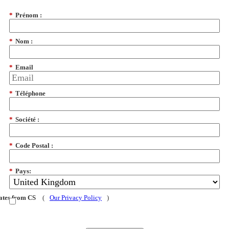
*
Prénom :
*
Nom :
*
Email
*
Téléphone
*
Société :
*
Code Postal :
*
Pays:
dates from CS
(
Our Privacy Policy
)