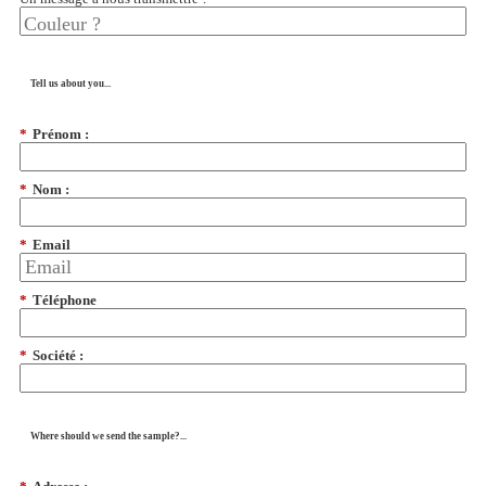
Tell us about you...
*
Prénom :
*
Nom :
*
Email
*
Téléphone
*
Société :
Where should we send the sample?...