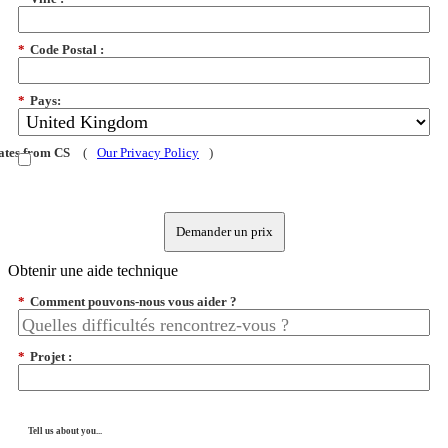
*
Code Postal :
*
Pays:
dates from CS
(
Our Privacy Policy
)
Demander un prix
Obtenir une aide technique
*
Comment pouvons-nous vous aider ?
*
Projet :
Tell us about you...