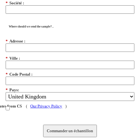
*
Société :
Where should we send the sample?...
*
Adresse :
*
Ville :
*
Code Postal :
*
Pays:
dates from CS
(
Our Privacy Policy
)
Commander un échantillon