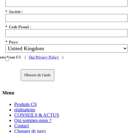
*
Société :
*
Code Postal :
*
Pays:
dates from CS
(
Our Privacy Policy
)
Obtenir de l'aide
Menu
Produits CS
réalisations
CONSEILS & ACTUS
Qui sommes-nous ?
Contact
Changer de pays