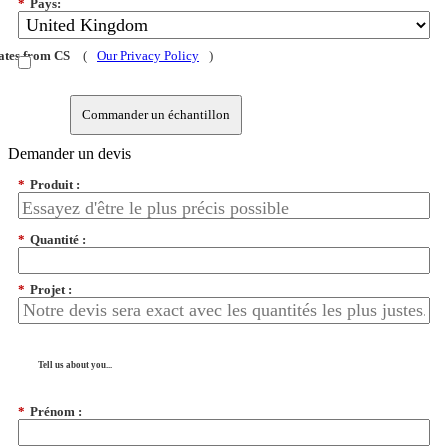
*
Pays:
dates from CS
(
Our Privacy Policy
)
Commander un échantillon
Demander un devis
*
Produit :
*
Quantité :
*
Projet :
Tell us about you...
*
Prénom :