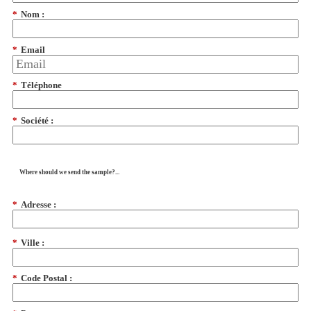
*
Nom :
*
Email
*
Téléphone
*
Société :
Where should we send the sample?...
*
Adresse :
*
Ville :
*
Code Postal :