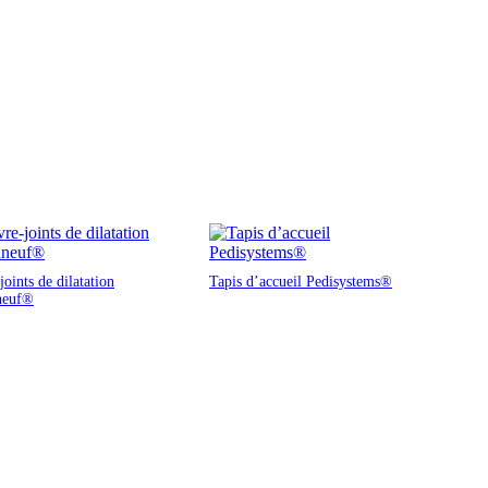
oints de dilatation
Tapis d’accueil Pedisystems®
neuf®