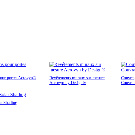
pour portes Acrovyn®
Revêtements muraux sur mesure
Couvre-j
Acrovyn by Design®
Couvra
ar Shading