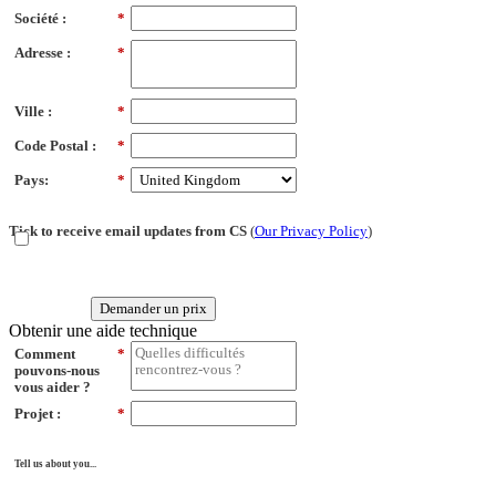
Société :
*
Adresse :
*
Ville :
*
Code Postal :
*
Pays:
*
Tick to receive email updates from CS
(
Our Privacy Policy
)
Demander un prix
Obtenir une aide technique
Comment
*
pouvons-nous
vous aider ?
Projet :
*
Tell us about you...