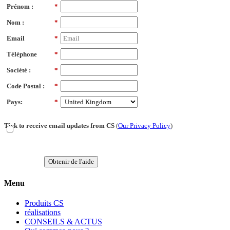
Prénom :
*
Nom :
*
Email
*
Téléphone
*
Société :
*
Code Postal :
*
Pays:
*
Tick to receive email updates from CS
(
Our Privacy Policy
)
Obtenir de l'aide
Menu
Produits CS
réalisations
CONSEILS & ACTUS