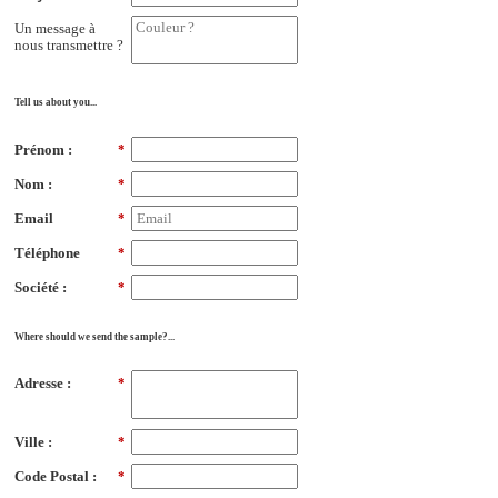
Un message à
nous transmettre ?
Tell us about you...
Prénom :
*
Nom :
*
Email
*
Téléphone
*
Société :
*
Where should we send the sample?...
Adresse :
*
Ville :
*
Code Postal :
*