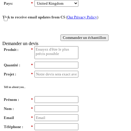
Pays:
*
Tick to receive email updates from CS
(
Our Privacy Policy
)
Commander un échantillon
Demander un devis
Produit :
*
Quantité :
*
Projet :
*
Tell us about you...
Prénom :
*
Nom :
*
Email
*
Téléphone :
*