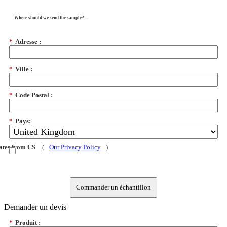
Where should we send the sample?...
*
Adresse :
*
Ville :
*
Code Postal :
*
Pays:
dates from CS
(
Our Privacy Policy
)
Commander un échantillon
Demander un devis
*
Produit :