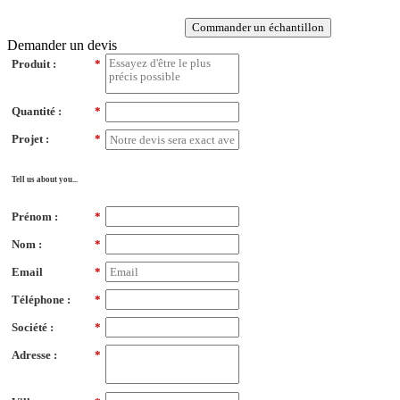
Commander un échantillon
Demander un devis
Produit :
*
Quantité :
*
Projet :
*
Tell us about you...
Prénom :
*
Nom :
*
Email
*
Téléphone :
*
Société :
*
Adresse :
*