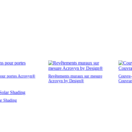
pour portes Acrovyn®
Revêtements muraux sur mesure
Couvre-j
Acrovyn by Design®
Couvra
ar Shading