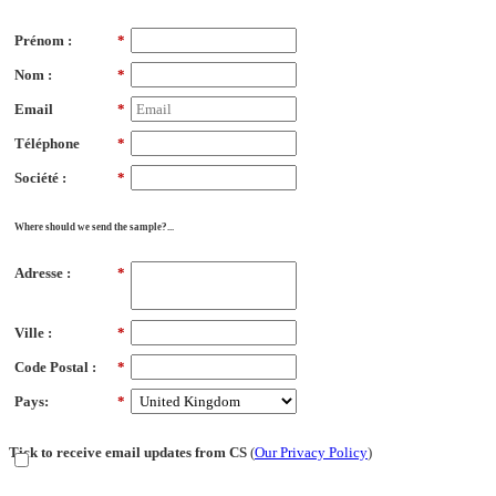
Prénom :
*
Nom :
*
Email
*
Téléphone
*
Société :
*
Where should we send the sample?...
Adresse :
*
Ville :
*
Code Postal :
*
Pays:
*
Tick to receive email updates from CS
(
Our Privacy Policy
)