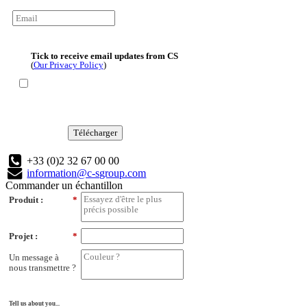
Tick to receive email updates from CS
(
Our Privacy Policy
)
Télécharger
+33 (0)2 32 67 00 00
information@c-sgroup.com
Commander un échantillon
Produit :
*
Projet :
*
Un message à
nous transmettre ?
Tell us about you...