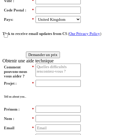
Ville :
*
Code Postal :
*
Pays:
*
Tick to receive email updates from CS
(
Our Privacy Policy
)
Demander un prix
Obtenir une aide technique
Comment
*
pouvons-nous
vous aider ?
Projet :
*
Tell us about you...
Prénom :
*
Nom :
*
Email
*