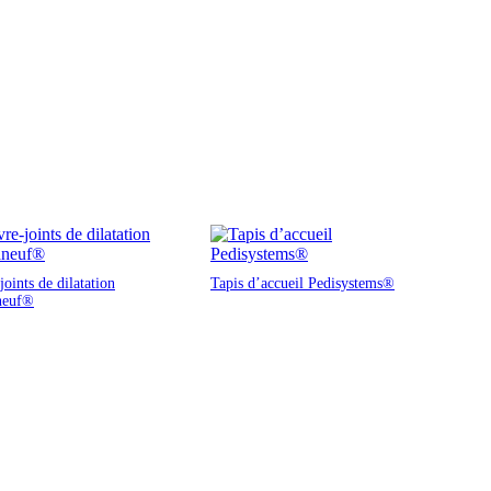
oints de dilatation
Tapis d’accueil Pedisystems®
neuf®