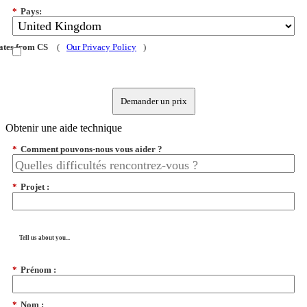
*
Pays:
dates from CS
(
Our Privacy Policy
)
Demander un prix
Obtenir une aide technique
*
Comment pouvons-nous vous aider ?
*
Projet :
Tell us about you...
*
Prénom :
*
Nom :