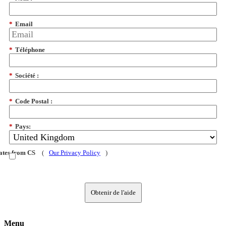
*
Email
*
Téléphone
*
Société :
*
Code Postal :
*
Pays:
dates from CS
(
Our Privacy Policy
)
Obtenir de l'aide
Menu