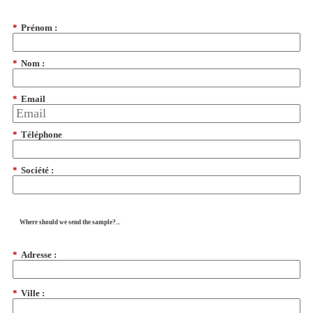
*
Prénom :
*
Nom :
*
Email
*
Téléphone
*
Société :
Where should we send the sample?...
*
Adresse :
*
Ville :