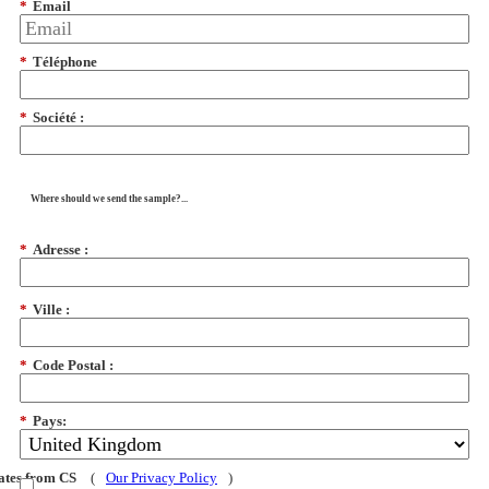
*
Email
*
Téléphone
*
Société :
Where should we send the sample?...
*
Adresse :
*
Ville :
*
Code Postal :
*
Pays:
dates from CS
(
Our Privacy Policy
)