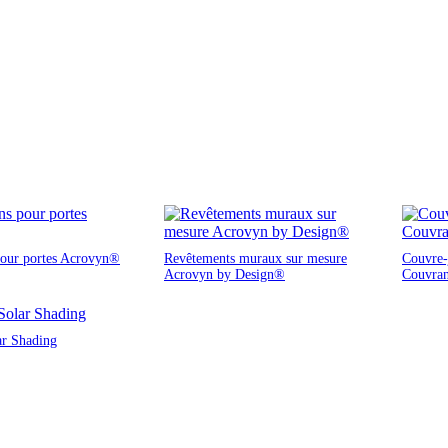
pour portes Acrovyn®
Revêtements muraux sur mesure
Couvre-j
Acrovyn by Design®
Couvra
ar Shading