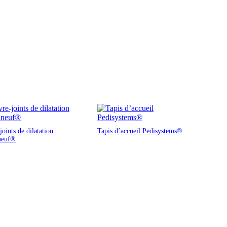
oints de dilatation
Tapis d’accueil Pedisystems®
neuf®