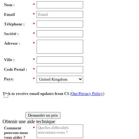
Nom :
*
Email
*
Téléphone :
*
Société :
*
Adresse :
*
Ville :
*
Code Postal :
*
Pays:
*
Tick to receive email updates from CS
(
Our Privacy Policy
)
Demander un prix
Obtenir une aide technique
Comment
*
pouvons-nous
vous aider ?