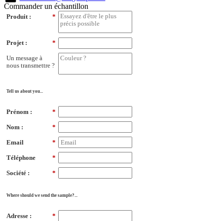
Commander un échantillon
Produit :
*
Projet :
*
Un message à
nous transmettre ?
Tell us about you...
Prénom :
*
Nom :
*
Email
*
Téléphone
*
Société :
*
Where should we send the sample?...
Adresse :
*