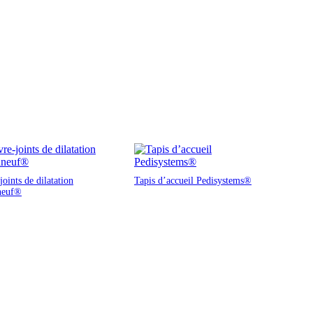
oints de dilatation
Tapis d’accueil Pedisystems®
neuf®