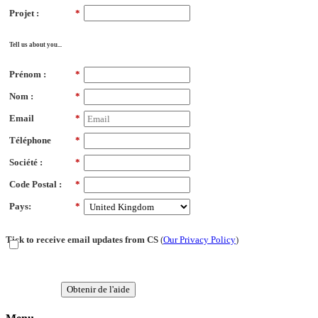
Projet :
*
Tell us about you...
Prénom :
*
Nom :
*
Email
*
Téléphone
*
Société :
*
Code Postal :
*
Pays:
*
Tick to receive email updates from CS
(
Our Privacy Policy
)
Obtenir de l'aide