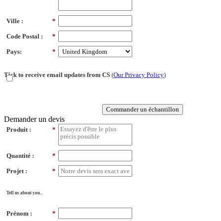
Ville :
*
Code Postal :
*
Pays:
*
Tick to receive email updates from CS
(
Our Privacy Policy
)
Commander un échantillon
Demander un devis
Produit :
*
Quantité :
*
Projet :
*
Tell us about you...
Prénom :
*