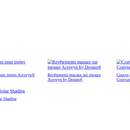
pour portes Acrovyn®
Revêtements muraux sur mesure
Couvre-j
Acrovyn by Design®
Couvra
ar Shading