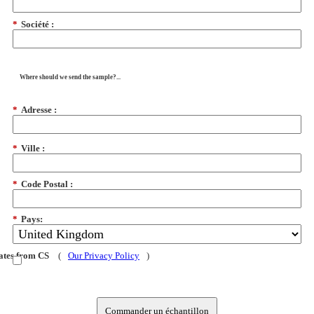
*
Société :
Where should we send the sample?...
*
Adresse :
*
Ville :
*
Code Postal :
*
Pays:
dates from CS
(
Our Privacy Policy
)
Commander un échantillon