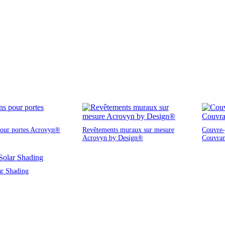
pour portes Acrovyn®
Revêtements muraux sur mesure
Couvre-j
Acrovyn by Design®
Couvra
ar Shading