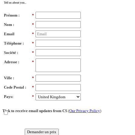
Tell us about you...
Prénom :
*
Nom :
*
Email
*
Téléphone :
*
Société :
*
Adresse :
*
Ville :
*
Code Postal :
*
Pays:
*
Tick to receive email updates from CS
(
Our Privacy Policy
)
Demander un prix