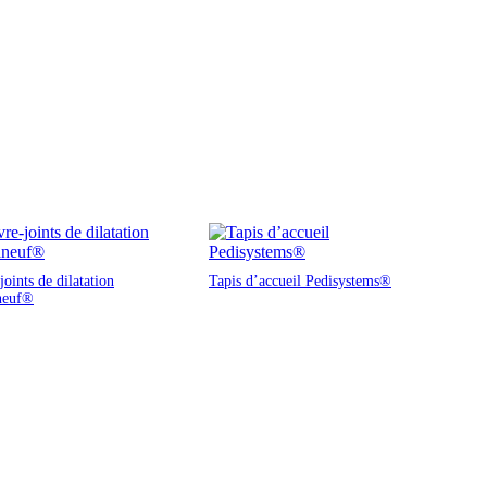
oints de dilatation
Tapis d’accueil Pedisystems®
neuf®