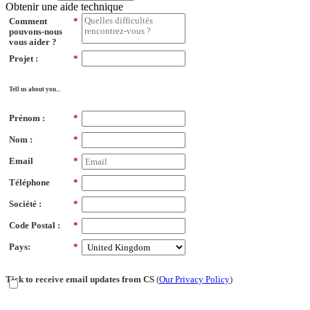
Obtenir une aide technique
Comment
*
pouvons-nous
vous aider ?
Projet :
*
Tell us about you...
Prénom :
*
Nom :
*
Email
*
Téléphone
*
Société :
*
Code Postal :
*
Pays:
*
Tick to receive email updates from CS
(
Our Privacy Policy
)