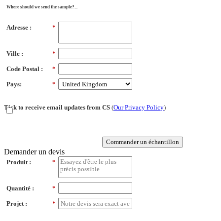
Where should we send the sample?...
Adresse :
*
Ville :
*
Code Postal :
*
Pays:
*
Tick to receive email updates from CS
(
Our Privacy Policy
)
Commander un échantillon
Demander un devis
Produit :
*
Quantité :
*
Projet :
*