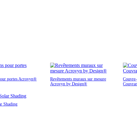
pour portes Acrovyn®
Revêtements muraux sur mesure
Couvre-j
Acrovyn by Design®
Couvra
ar Shading