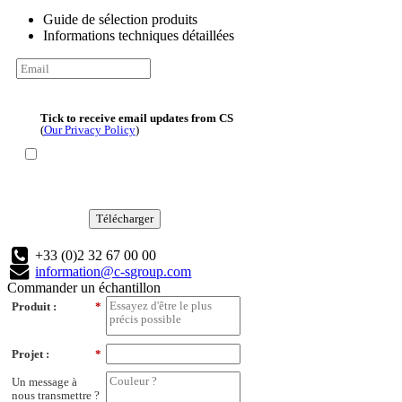
Guide de sélection produits
Informations techniques détaillées
Tick to receive email updates from CS
(
Our Privacy Policy
)
Télécharger
+33 (0)2 32 67 00 00
information@c-sgroup.com
Commander un échantillon
Produit :
*
Projet :
*
Un message à
nous transmettre ?