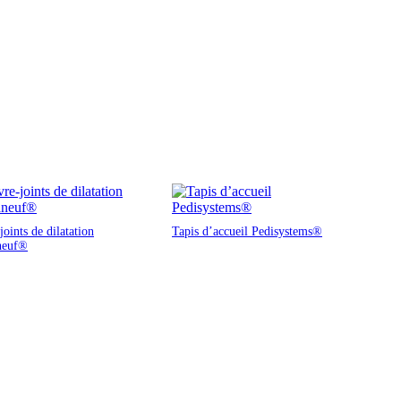
oints de dilatation
Tapis d’accueil Pedisystems®
neuf®