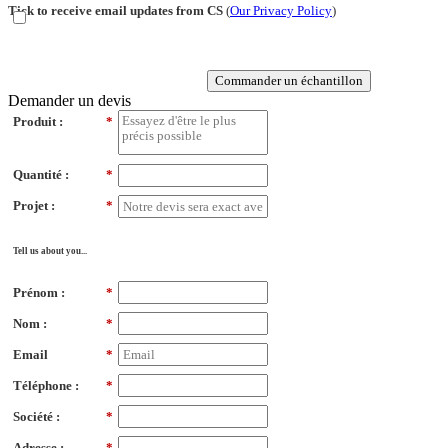
Tick to receive email updates from CS
(
Our Privacy Policy
)
Commander un échantillon
Demander un devis
Produit :
*
Quantité :
*
Projet :
*
Tell us about you...
Prénom :
*
Nom :
*
Email
*
Téléphone :
*
Société :
*
Adresse :
*