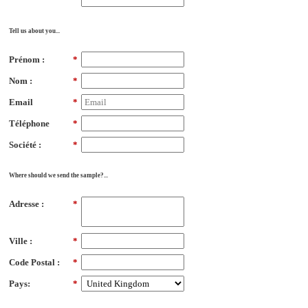
Tell us about you...
Prénom :
*
Nom :
*
Email
*
Téléphone
*
Société :
*
Where should we send the sample?...
Adresse :
*
Ville :
*
Code Postal :
*
Pays:
*