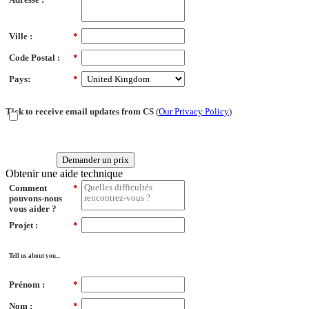
Ville :
*
Code Postal :
*
Pays:
*
Tick to receive email updates from CS
(
Our Privacy Policy
)
Demander un prix
Obtenir une aide technique
Comment
*
pouvons-nous
vous aider ?
Projet :
*
Tell us about you...
Prénom :
*
Nom :
*