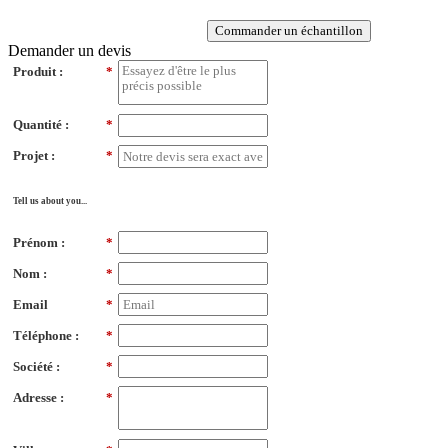
Commander un échantillon
Demander un devis
Produit :
*
Quantité :
*
Projet :
*
Tell us about you...
Prénom :
*
Nom :
*
Email
*
Téléphone :
*
Société :
*
Adresse :
*