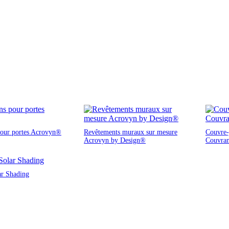
pour portes Acrovyn®
Revêtements muraux sur mesure
Couvre-j
Acrovyn by Design®
Couvra
ar Shading