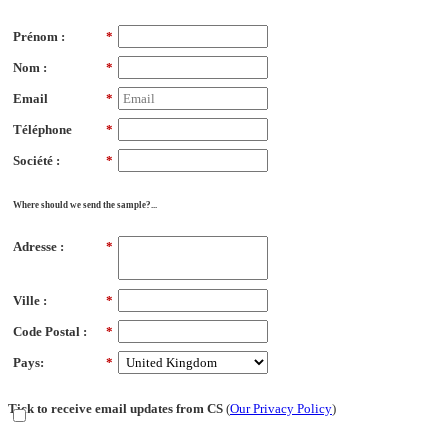
Prénom :
*
Nom :
*
Email
*
Téléphone
*
Société :
*
Where should we send the sample?...
Adresse :
*
Ville :
*
Code Postal :
*
Pays:
*
Tick to receive email updates from CS
(
Our Privacy Policy
)