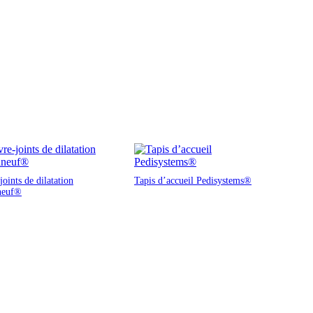
oints de dilatation
Tapis d’accueil Pedisystems®
neuf®