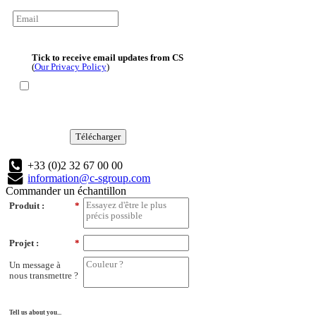
Tick to receive email updates from CS
(
Our Privacy Policy
)
Télécharger
+33 (0)2 32 67 00 00
information@c-sgroup.com
Commander un échantillon
Produit :
*
Projet :
*
Un message à
nous transmettre ?
Tell us about you...