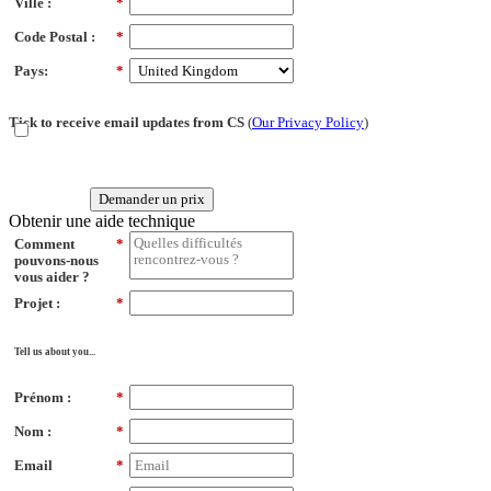
Ville :
*
Code Postal :
*
Pays:
*
Tick to receive email updates from CS
(
Our Privacy Policy
)
Demander un prix
Obtenir une aide technique
Comment
*
pouvons-nous
vous aider ?
Projet :
*
Tell us about you...
Prénom :
*
Nom :
*
Email
*