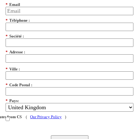
*
Email
*
Téléphone :
*
Société :
*
Adresse :
*
Ville :
*
Code Postal :
*
Pays:
dates from CS
(
Our Privacy Policy
)