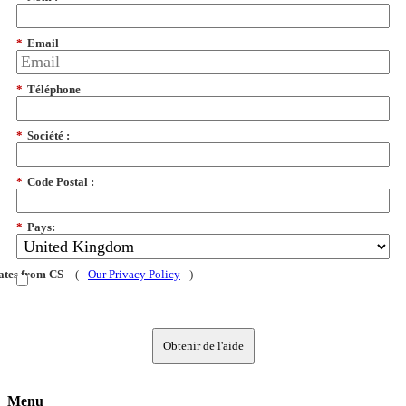
*
Email
*
Téléphone
*
Société :
*
Code Postal :
*
Pays:
dates from CS
(
Our Privacy Policy
)
Obtenir de l'aide
Menu