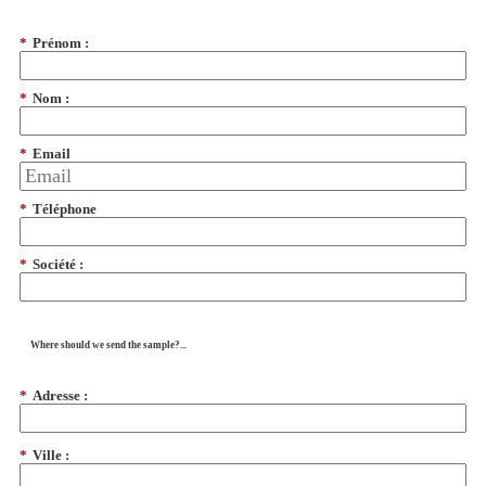
*
Prénom :
*
Nom :
*
Email
*
Téléphone
*
Société :
Where should we send the sample?...
*
Adresse :
*
Ville :