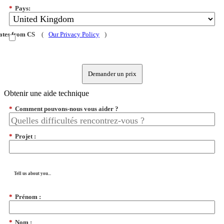
*
Pays:
dates from CS
(
Our Privacy Policy
)
Demander un prix
Obtenir une aide technique
*
Comment pouvons-nous vous aider ?
*
Projet :
Tell us about you...
*
Prénom :
*
Nom :