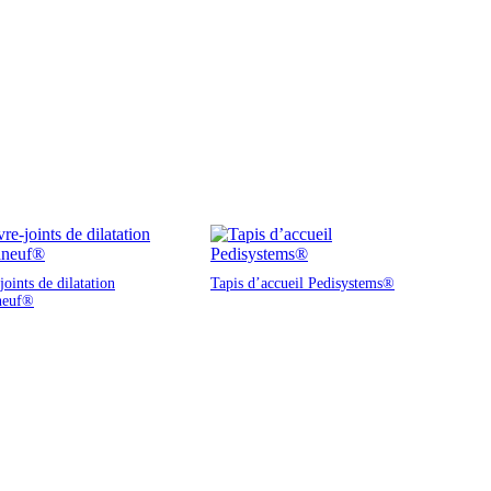
oints de dilatation
Tapis d’accueil Pedisystems®
neuf®