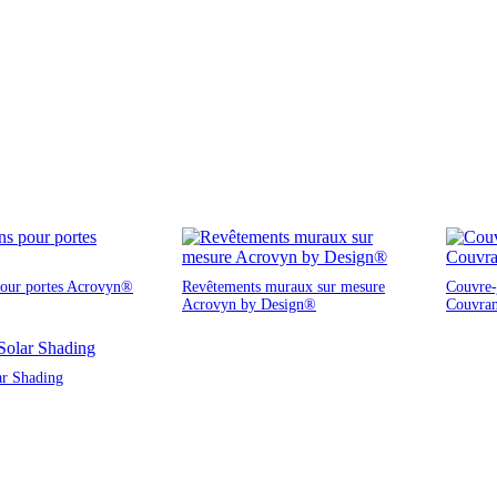
pour portes Acrovyn®
Revêtements muraux sur mesure
Couvre-j
Acrovyn by Design®
Couvra
ar Shading