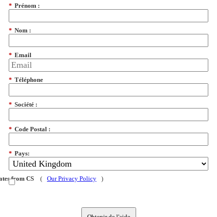
*
Prénom :
*
Nom :
*
Email
*
Téléphone
*
Société :
*
Code Postal :
*
Pays:
dates from CS
(
Our Privacy Policy
)
Obtenir de l'aide