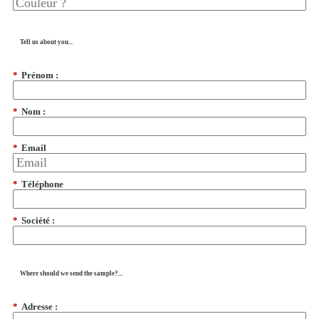
Tell us about you...
*
Prénom :
*
Nom :
*
Email
*
Téléphone
*
Société :
Where should we send the sample?...
*
Adresse :