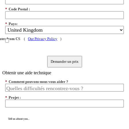
*
Code Postal :
*
Pays:
dates from CS
(
Our Privacy Policy
)
Demander un prix
Obtenir une aide technique
*
Comment pouvons-nous vous aider ?
*
Projet :
Tell us about you...