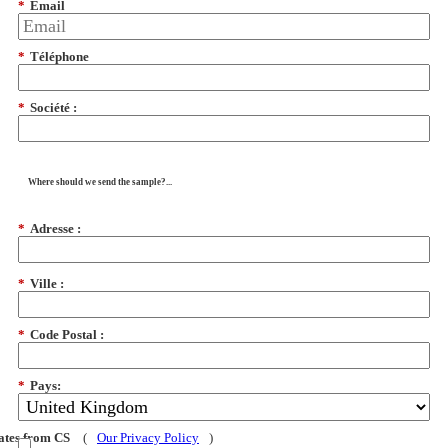
*
Email
*
Téléphone
*
Société :
Where should we send the sample?...
*
Adresse :
*
Ville :
*
Code Postal :
*
Pays:
dates from CS
(
Our Privacy Policy
)