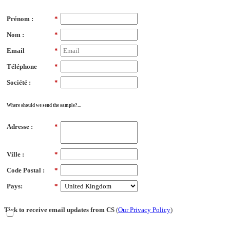
Prénom :
*
Nom :
*
Email
*
Téléphone
*
Société :
*
Where should we send the sample?...
Adresse :
*
Ville :
*
Code Postal :
*
Pays:
*
Tick to receive email updates from CS
(
Our Privacy Policy
)