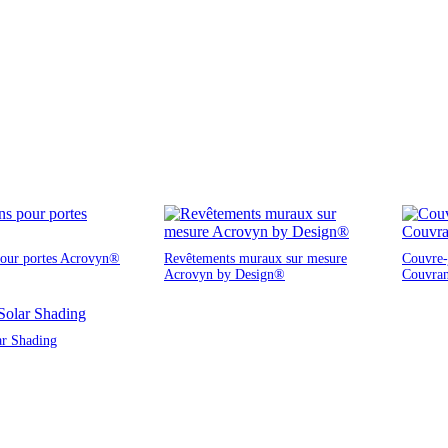
pour portes Acrovyn®
Revêtements muraux sur mesure
Couvre-j
Acrovyn by Design®
Couvra
ar Shading