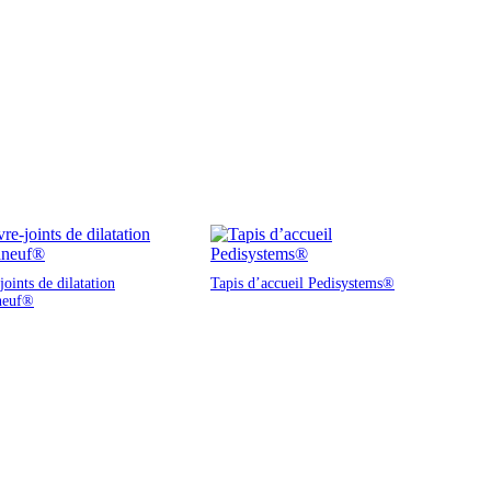
oints de dilatation
Tapis d’accueil Pedisystems®
neuf®