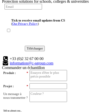
Protection solutions for schools, colleges & universities
Tick to receive email updates from CS
(
Our Privacy Policy
)
Télécharger
+33 (0)2 32 67 00 00
information@c-sgroup.com
Commander un échantillon
Produit :
*
Projet :
*
Un message à
nous transmettre ?
Tell us about you...