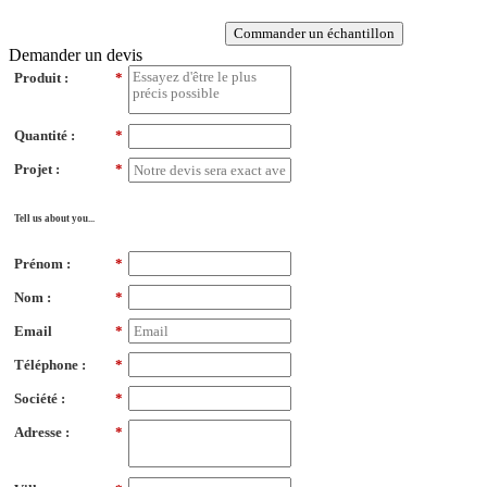
Commander un échantillon
Demander un devis
Produit :
*
Quantité :
*
Projet :
*
Tell us about you...
Prénom :
*
Nom :
*
Email
*
Téléphone :
*
Société :
*
Adresse :
*