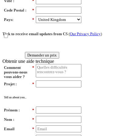
Ville :
*
Code Postal :
*
Pays:
*
Tick to receive email updates from CS
(
Our Privacy Policy
)
Demander un prix
Obtenir une aide technique
Comment
*
pouvons-nous
vous aider ?
Projet :
*
Tell us about you...
Prénom :
*
Nom :
*
Email
*