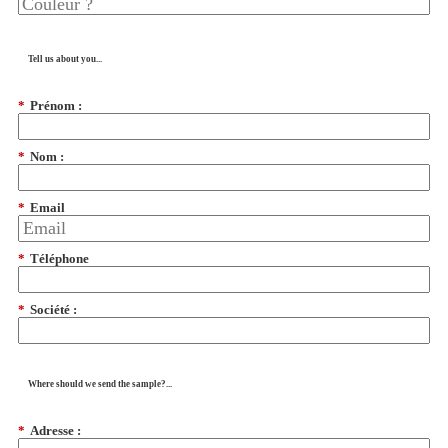
Tell us about you...
*
Prénom :
*
Nom :
*
Email
*
Téléphone
*
Société :
Where should we send the sample?...
*
Adresse :