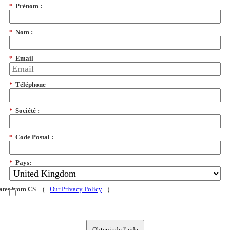
*
Prénom :
*
Nom :
*
Email
*
Téléphone
*
Société :
*
Code Postal :
*
Pays:
dates from CS
(
Our Privacy Policy
)
Obtenir de l'aide