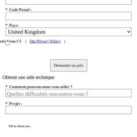
*
Code Postal :
*
Pays:
dates from CS
(
Our Privacy Policy
)
Demander un prix
Obtenir une aide technique
*
Comment pouvons-nous vous aider ?
*
Projet :
Tell us about you...