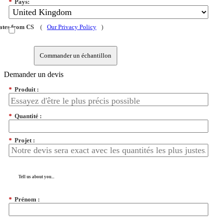
*
Pays:
dates from CS
(
Our Privacy Policy
)
Commander un échantillon
Demander un devis
*
Produit :
*
Quantité :
*
Projet :
Tell us about you...
*
Prénom :