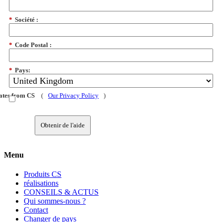
*
Société :
*
Code Postal :
*
Pays:
dates from CS
(
Our Privacy Policy
)
Obtenir de l'aide
Menu
Produits CS
réalisations
CONSEILS & ACTUS
Qui sommes-nous ?
Contact
Changer de pays