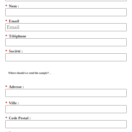
*
Nom :
*
Email
*
Téléphone
*
Société :
Where should we send the sample?...
*
Adresse :
*
Ville :
*
Code Postal :